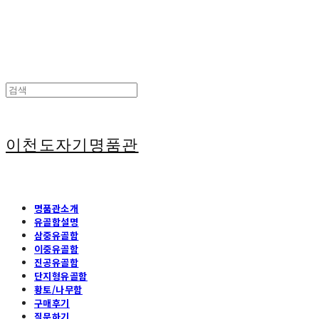
이천도자기명품관
명품관소개
유골함설명
삼중유골함
이중유골함
진공유골함
단지형유골함
황토/나무함
구매후기
질문하기