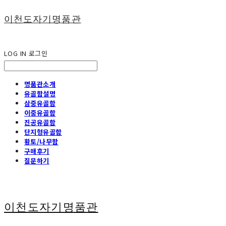
이천도자기명품관
LOG IN
로그인
명품관소개
유골함설명
삼중유골함
이중유골함
진공유골함
단지형유골함
황토/나무함
구매후기
질문하기
이천도자기명품관