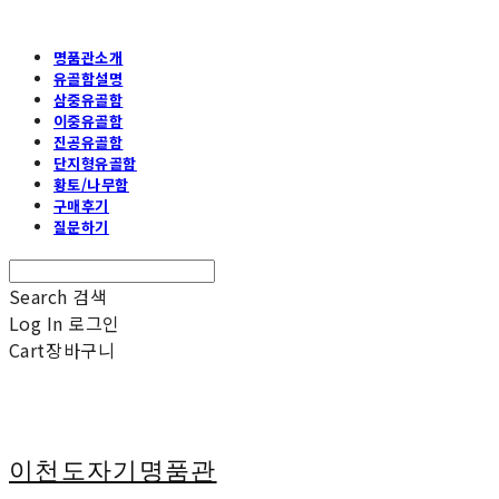
명품관소개
유골함설명
삼중유골함
이중유골함
진공유골함
단지형유골함
황토/나무함
구매후기
질문하기
Search
검색
Log In
로그인
Cart
장바구니
이천도자기명품관