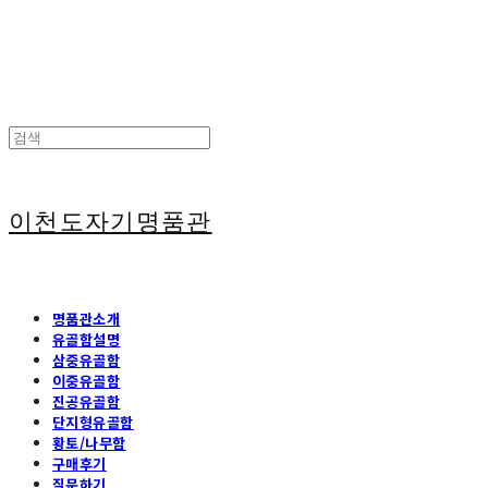
이천도자기명품관
명품관소개
유골함설명
삼중유골함
이중유골함
진공유골함
단지형유골함
황토/나무함
구매후기
질문하기