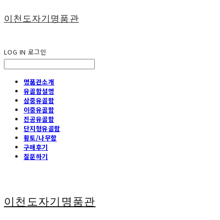
이천도자기명품관
LOG IN
로그인
명품관소개
유골함설명
삼중유골함
이중유골함
진공유골함
단지형유골함
황토/나무함
구매후기
질문하기
이천도자기명품관