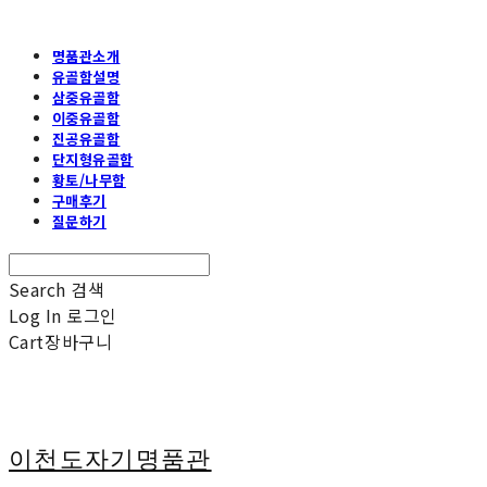
명품관소개
유골함설명
삼중유골함
이중유골함
진공유골함
단지형유골함
황토/나무함
구매후기
질문하기
Search
검색
Log In
로그인
Cart
장바구니
이천도자기명품관