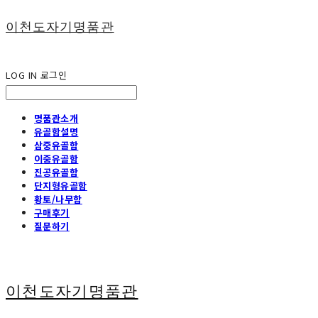
이천도자기명품관
LOG IN
로그인
명품관소개
유골함설명
삼중유골함
이중유골함
진공유골함
단지형유골함
황토/나무함
구매후기
질문하기
이천도자기명품관