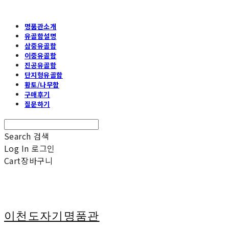
명품관소개
유골함설명
삼중유골함
이중유골함
진공유골함
단지형유골함
황토/나무함
구매후기
질문하기
Search
검색
Log In
로그인
Cart
장바구니
이천도자기명품관