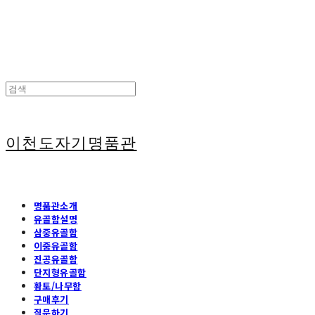
이천도자기명품관
명품관소개
유골함설명
삼중유골함
이중유골함
진공유골함
단지형유골함
황토/나무함
구매후기
질문하기