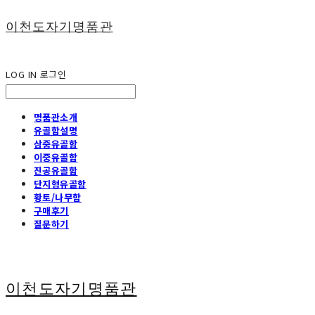
이천도자기명품관
LOG IN
로그인
명품관소개
유골함설명
삼중유골함
이중유골함
진공유골함
단지형유골함
황토/나무함
구매후기
질문하기
이천도자기명품관