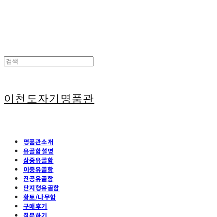
이천도자기명품관
명품관소개
유골함설명
삼중유골함
이중유골함
진공유골함
단지형유골함
황토/나무함
구매후기
질문하기