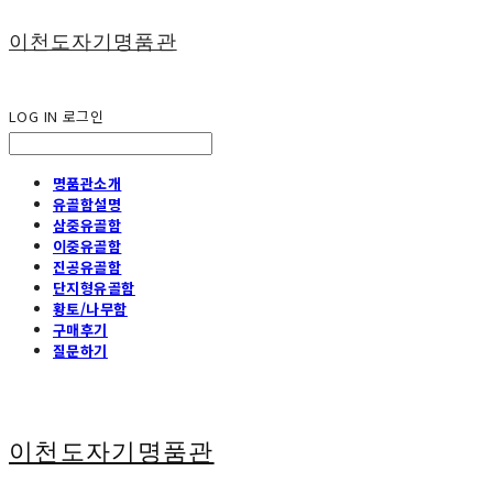
이천도자기명품관
LOG IN
로그인
명품관소개
유골함설명
삼중유골함
이중유골함
진공유골함
단지형유골함
황토/나무함
구매후기
질문하기
이천도자기명품관