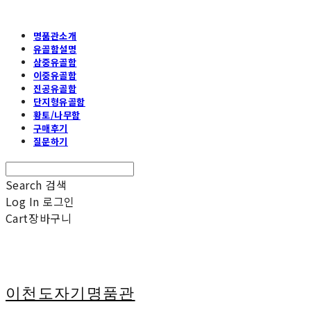
명품관소개
유골함설명
삼중유골함
이중유골함
진공유골함
단지형유골함
황토/나무함
구매후기
질문하기
Search
검색
Log In
로그인
Cart
장바구니
이천도자기명품관