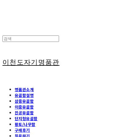
이천도자기명품관
명품관소개
유골함설명
삼중유골함
이중유골함
진공유골함
단지형유골함
황토/나무함
구매후기
질문하기