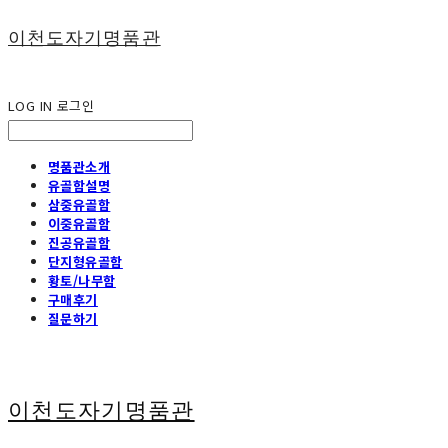
이천도자기명품관
LOG IN
로그인
명품관소개
유골함설명
삼중유골함
이중유골함
진공유골함
단지형유골함
황토/나무함
구매후기
질문하기
이천도자기명품관