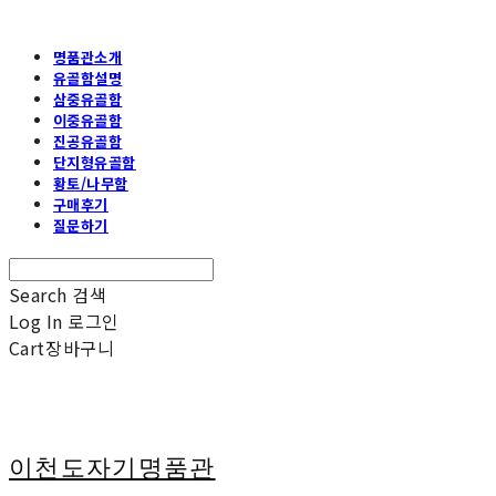
명품관소개
유골함설명
삼중유골함
이중유골함
진공유골함
단지형유골함
황토/나무함
구매후기
질문하기
Search
검색
Log In
로그인
Cart
장바구니
이천도자기명품관