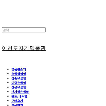
이천도자기명품관
명품관소개
유골함설명
삼중유골함
이중유골함
진공유골함
단지형유골함
황토/나무함
구매후기
질문하기