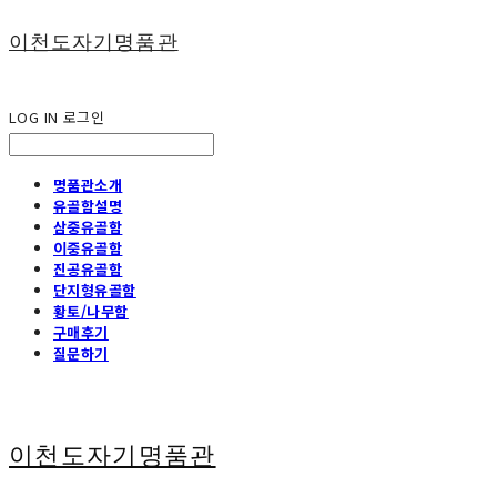
이천도자기명품관
LOG IN
로그인
명품관소개
유골함설명
삼중유골함
이중유골함
진공유골함
단지형유골함
황토/나무함
구매후기
질문하기
이천도자기명품관