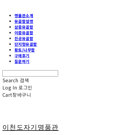
명품관소개
유골함설명
삼중유골함
이중유골함
진공유골함
단지형유골함
황토/나무함
구매후기
질문하기
Search
검색
Log In
로그인
Cart
장바구니
이천도자기명품관