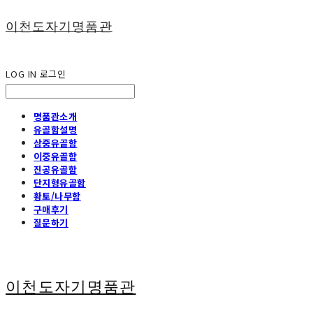
이천도자기명품관
LOG IN
로그인
명품관소개
유골함설명
삼중유골함
이중유골함
진공유골함
단지형유골함
황토/나무함
구매후기
질문하기
이천도자기명품관