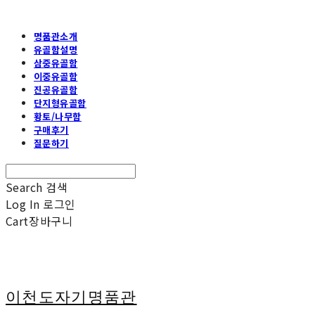
명품관소개
유골함설명
삼중유골함
이중유골함
진공유골함
단지형유골함
황토/나무함
구매후기
질문하기
Search
검색
Log In
로그인
Cart
장바구니
이천도자기명품관