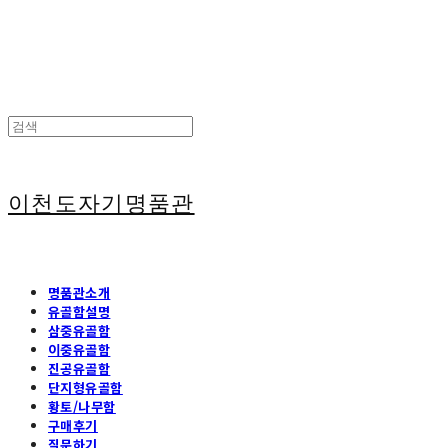
이천도자기명품관
명품관소개
유골함설명
삼중유골함
이중유골함
진공유골함
단지형유골함
황토/나무함
구매후기
질문하기