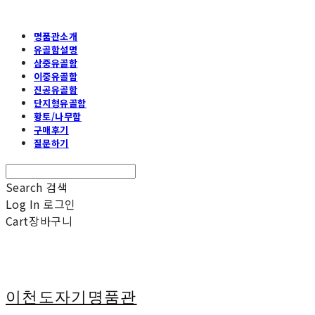
명품관소개
유골함설명
삼중유골함
이중유골함
진공유골함
단지형유골함
황토/나무함
구매후기
질문하기
Search
검색
Log In
로그인
Cart
장바구니
이천도자기명품관