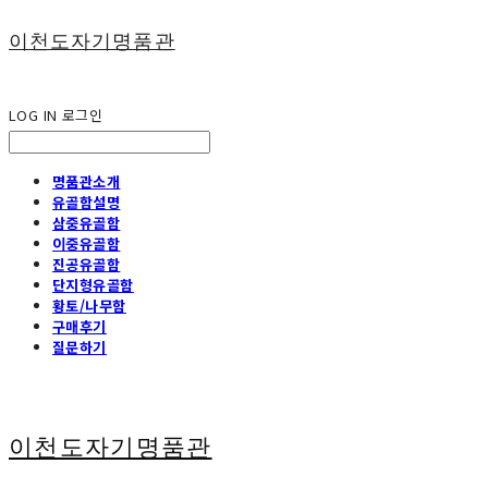
이천도자기명품관
LOG IN
로그인
명품관소개
유골함설명
삼중유골함
이중유골함
진공유골함
단지형유골함
황토/나무함
구매후기
질문하기
이천도자기명품관