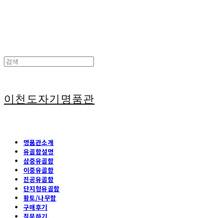
이천도자기명품관
명품관소개
유골함설명
삼중유골함
이중유골함
진공유골함
단지형유골함
황토/나무함
구매후기
질문하기