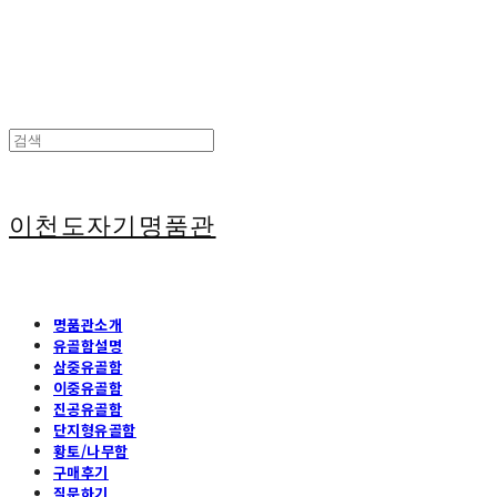
이천도자기명품관
명품관소개
유골함설명
삼중유골함
이중유골함
진공유골함
단지형유골함
황토/나무함
구매후기
질문하기