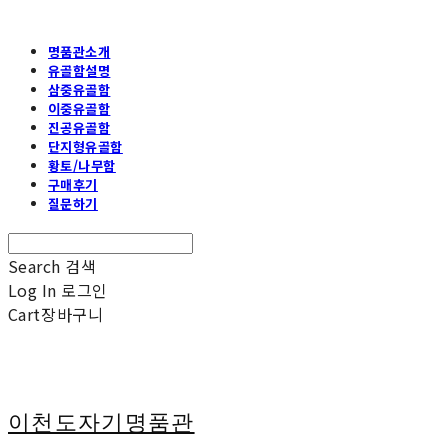
명품관소개
유골함설명
삼중유골함
이중유골함
진공유골함
단지형유골함
황토/나무함
구매후기
질문하기
Search
검색
Log In
로그인
Cart
장바구니
이천도자기명품관