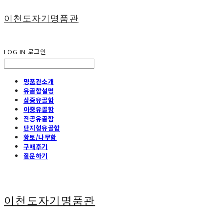
이천도자기명품관
LOG IN
로그인
명품관소개
유골함설명
삼중유골함
이중유골함
진공유골함
단지형유골함
황토/나무함
구매후기
질문하기
이천도자기명품관